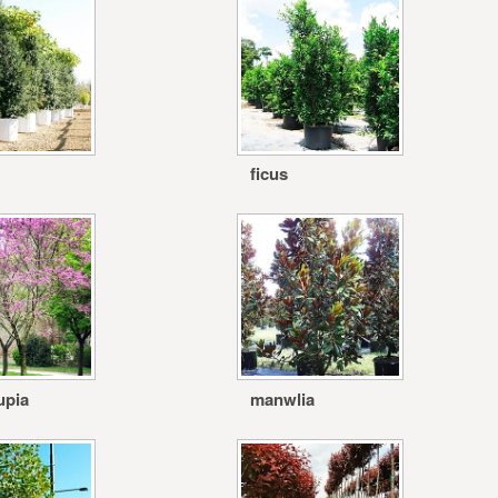
ficus
upia
manwlia