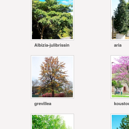
Albizia-julibrissin
aria
grevillea
kousto