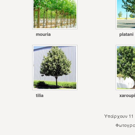
mouria
platani
tilia
xaroup
Υπάρχουν 11 
Φωτογρα